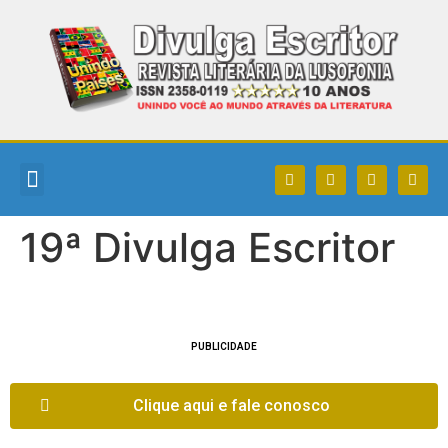
DIVULGA ESCRITOR
QUEM SOMOS
COMO PARTICIPAR
POLEART MAGAZINE
19ª Divulga Escritor
PUBLICIDADE
Clique aqui e fale conosco